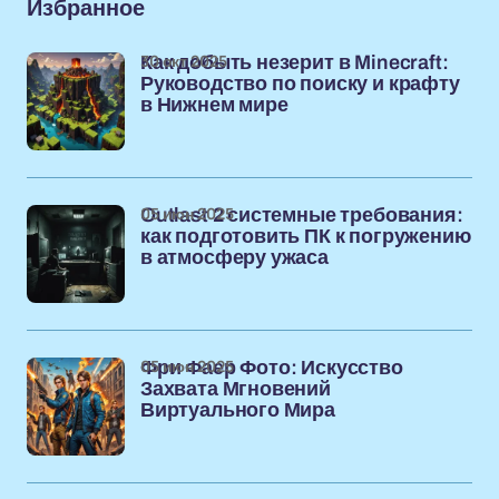
Избранное
30 окт 2025
Как добыть незерит в Minecraft:
Руководство по поиску и крафту
в Нижнем мире
05 июн 2025
Outlast 2 системные требования:
как подготовить ПК к погружению
в атмосферу ужаса
05 июн 2025
Фри Фаер Фото: Искусство
Захвата Мгновений
Виртуального Мира