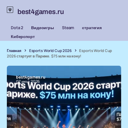
best4games.ru
Dota 2
Видеоигры
Steam
стратегия
Киберспорт
Главная
Esports World Cup 2026
Esports World Cup
2026 стартует в Париже. $75 млн на кону!
best4games.ru
07 июл 2026