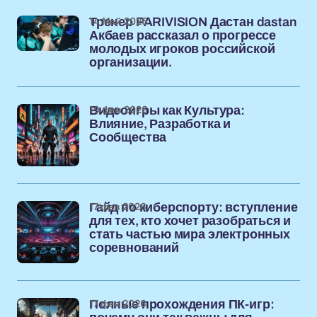
14 Май 2026
Тренер PARIVISION Дастан dastan
Акбаев рассказал о прогрессе
молодых игроков российской
организации.
19 фев 2026
Видеоигры как Культура:
Влияние, Разработка и
Сообщества
17 фев 2026
Гайд по киберспорту: вступление
для тех, кто хочет разобраться и
стать частью мира электронных
соревнований
17 фев 2026
Полные прохождения ПК-игр: