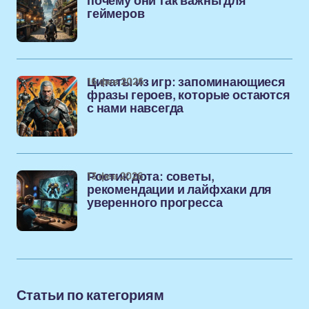
почему они так важны для
геймеров
16 фев 2026
Цитаты из игр: запоминающиеся
фразы героев, которые остаются
с нами навсегда
13 фев 2026
Ростик дота: советы,
рекомендации и лайфхаки для
уверенного прогресса
Статьи по категориям