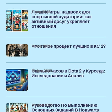
11 апр 2025
Лучшие игры на двоих для
спортивной аудитории: как
активный досуг укрепляет
отношения
10 апр 2025
Что такое процент лучших в КС 2?
19 фев 2025
Сколько часов в Dota 2 у Курседа:
Исследование и Анализ
09 фев 2025
Руководство По Выполнению
Основных Заданий В Hogwarts