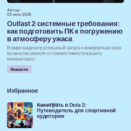
Автор:
05 июн 2025
Outlast 2 системные требования:
как подготовить ПК к погружению
в атмосферу ужаса
В мире видеоигр успешный запуск и комфортная игра
во многом зависят от совместимости вашего
компьютера с
Новости
Избранное
11 апр 2025
Как играть в Dota 2:
Путеводитель для спортивной
аудитории