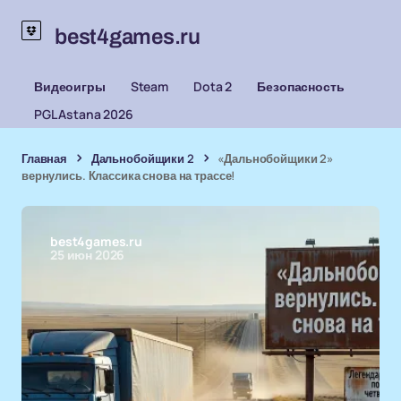
best4games.ru
Видеоигры
Steam
Dota 2
Безопасность
PGL Astana 2026
Главная
Дальнобойщики 2
«Дальнобойщики 2»
вернулись. Классика снова на трассе!
best4games.ru
25 июн 2026