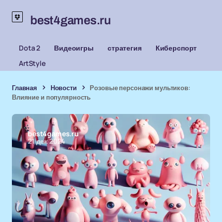
best4games.ru
Dota 2
Видеоигры
стратегия
Киберспорт
ArtStyle
Главная
Новости
Розовые персонажи мультиков:
Влияние и популярность
best4games.ru
21 дек 2024