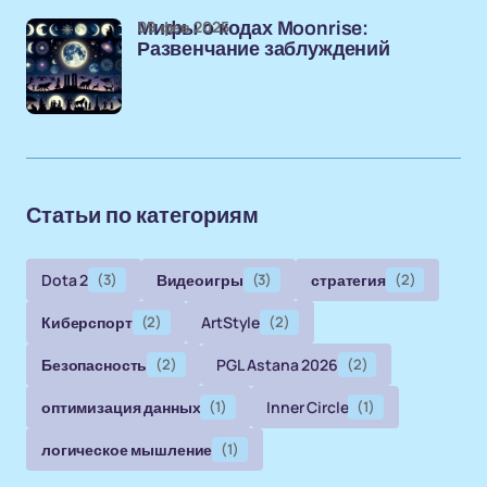
09 фев 2025
Мифы о кодах Moonrise:
Развенчание заблуждений
Статьи по категориям
Dota 2
(3)
Видеоигры
(3)
стратегия
(2)
Киберспорт
(2)
ArtStyle
(2)
Безопасность
(2)
PGL Astana 2026
(2)
оптимизация данных
(1)
Inner Circle
(1)
логическое мышление
(1)