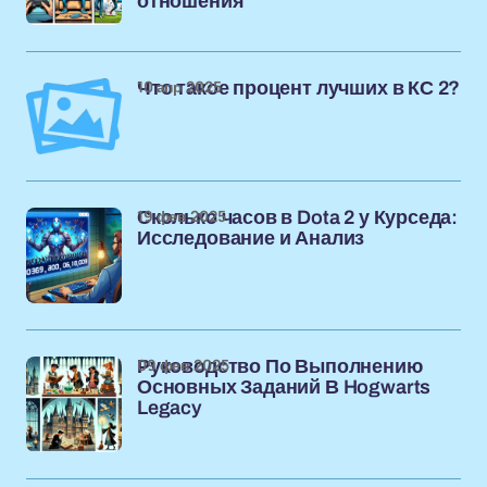
отношения
10 апр 2025
Что такое процент лучших в КС 2?
19 фев 2025
Сколько часов в Dota 2 у Курседа:
Исследование и Анализ
09 фев 2025
Руководство По Выполнению
Основных Заданий В Hogwarts
Legacy