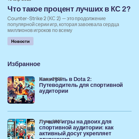
Что такое процент лучших в КС 2?
Counter-Strike 2 (КС 2) — это продолжение
популярной серии игр, которая завоевала сердца
миллионов игроков по всему
Новости
Избранное
11 апр 2025
Как играть в Dota 2:
Путеводитель для спортивной
аудитории
11 апр 2025
Лучшие игры на двоих для
спортивной аудитории: как
активный досуг укрепляет