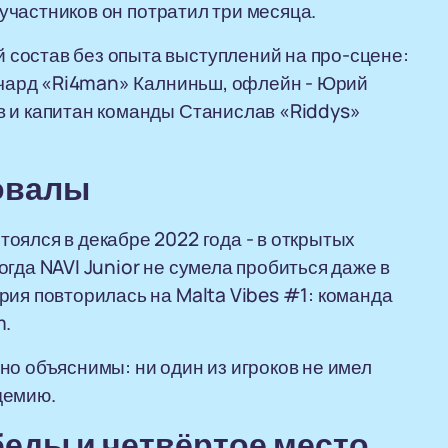
р участников он потратил три месяца.
состав без опыта выступлений на про-сцене:
Ричард «Ri4man» Калниньш, офлейн - Юрий
в и капитан команды Станислав «Riddys»
овалы
оялся в декабре 2022 года - в открытых
гда NAVI Junior не сумела пробиться даже в
рия повторилась на Malta Vibes #1: команда
m.
но объяснимы: ни один из игроков не имел
демию.
еды и четвёртое место