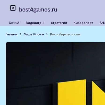
best4games.ru
Dota 2
Видеоигры
стратегия
Киберспорт
Art
Главная
Natus Vincere
Как собирали состав