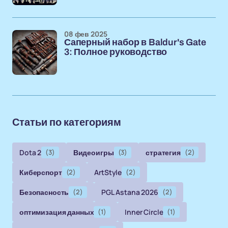
08 фев 2025
Саперный набор в Baldur's Gate
3: Полное руководство
Статьи по категориям
Dota 2
(3)
Видеоигры
(3)
стратегия
(2)
Киберспорт
(2)
ArtStyle
(2)
Безопасность
(2)
PGL Astana 2026
(2)
оптимизация данных
(1)
Inner Circle
(1)