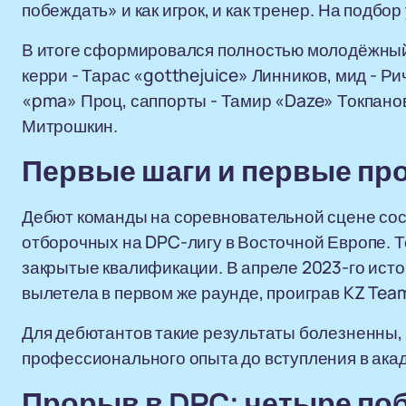
побеждать» и как игрок, и как тренер. На подбо
В итоге сформировался полностью молодёжный 
керри - Тарас «gotthejuice» Линников, мид - 
«pma» Проц, саппорты - Тамир «Daze» Токпано
Митрошкин.
Первые шаги и первые пр
Дебют команды на соревновательной сцене сост
отборочных на DPC-лигу в Восточной Европе. То
закрытые квалификации. В апреле 2023-го исто
вылетела в первом же раунде, проиграв KZ Tea
Для дебютантов такие результаты болезненны, 
профессионального опыта до вступления в ака
Прорыв в DPC: четыре поб