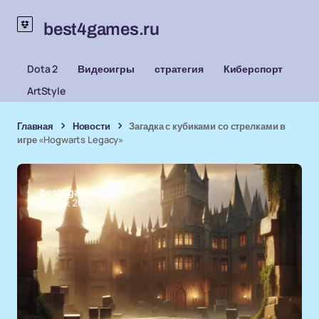
best4games.ru
Dota 2
Видеоигры
стратегия
Киберспорт
ArtStyle
Главная
Новости
Загадка с кубиками со стрелками в
игре «Hogwarts Legacy»
best4games.ru
23 дек 2024