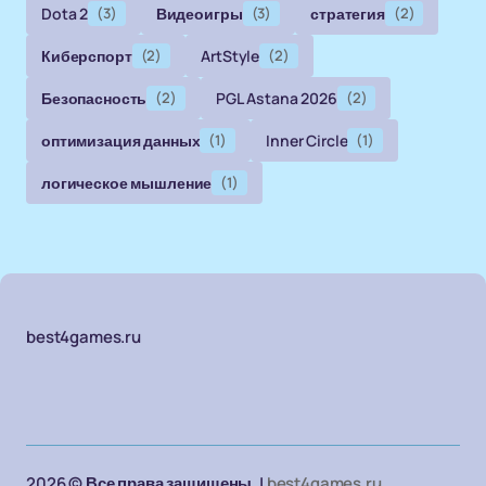
Dota 2
(3)
Видеоигры
(3)
стратегия
(2)
Киберспорт
(2)
ArtStyle
(2)
Безопасность
(2)
PGL Astana 2026
(2)
оптимизация данных
(1)
Inner Circle
(1)
логическое мышление
(1)
best4games.ru
2026 © Все права защищены. |
best4games.ru