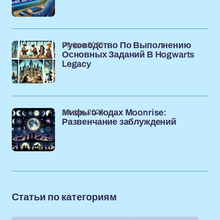
09 фев 2025
Руководство По Выполнению
Основных Заданий В Hogwarts
Legacy
09 фев 2025
Мифы о кодах Moonrise:
Развенчание заблуждений
Статьи по категориям