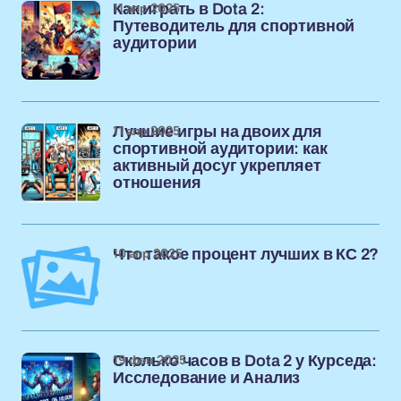
11 апр 2025
Как играть в Dota 2:
Путеводитель для спортивной
аудитории
11 апр 2025
Лучшие игры на двоих для
спортивной аудитории: как
активный досуг укрепляет
отношения
10 апр 2025
Что такое процент лучших в КС 2?
19 фев 2025
Сколько часов в Dota 2 у Курседа:
Исследование и Анализ