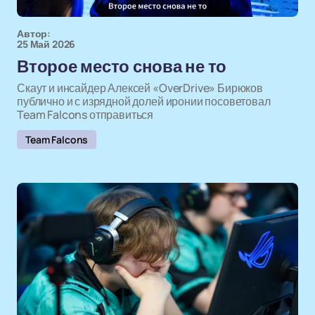
Автор:
25 Май 2026
Второе место снова не то
Скаут и инсайдер Алексей «OverDrive» Бирюков
публично и с изрядной долей иронии посоветовал
Team Falcons отправиться
Team Falcons